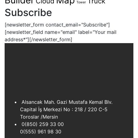
Builder
Map
Cloud
Truck
Tower
Subscribe
[newsletter_form contact_email="Subscribe"]
[newsletter_field name="email" label="Your mail
address*"][/newsletter_form]
Alsancak Mah. Gazi Mustafa Kemal Blv.
Capital İş Merkezi No : 218 / 220 C-5
Toroslar /Mersin
0(850) 259 33 00
0(555) 961 98 30