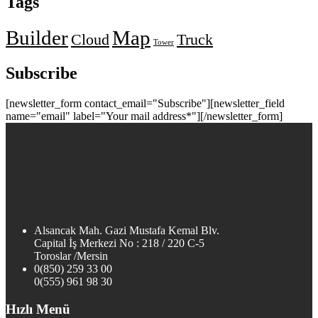
Tags
Builder
Map
Cloud
Truck
Tower
Subscribe
[newsletter_form contact_email="Subscribe"][newsletter_field
name="email" label="Your mail address*"][/newsletter_form]
Alsancak Mah. Gazi Mustafa Kemal Blv.
Capital İş Merkezi No : 218 / 220 C-5
Toroslar /Mersin
0(850) 259 33 00
0(555) 961 98 30
Hızlı Menü