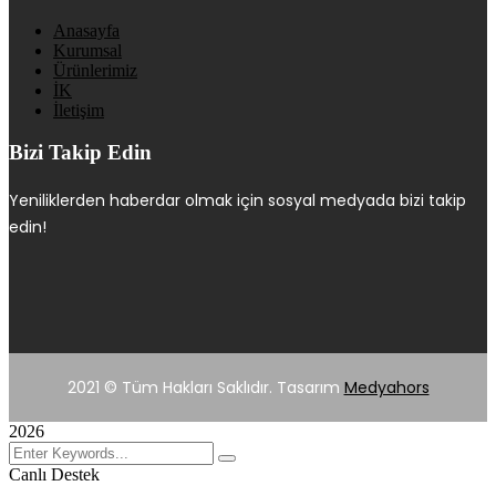
Anasayfa
Kurumsal
Ürünlerimiz
İK
İletişim
Bizi Takip Edin
Yeniliklerden haberdar olmak için sosyal medyada bizi takip
edin!
2021
© Tüm Hakları Saklıdır. Tasarım
Medyahors
2026
Canlı Destek