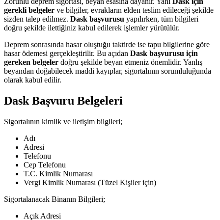
Zorunlu deprem sigortası, beyan esasına dayanır. Yani
Dask için
gerekli belgeler
ve bilgiler, evrakların elden teslim edileceği şekilde
sizden talep edilmez.
Dask başvurusu
yapılırken, tüm bilgileri
doğru şekilde ilettiğiniz kabul edilerek işlemler yürütülür.
Deprem sonrasında hasar oluştuğu taktirde ise tapu bilgilerine göre
hasar ödemesi gerçekleştirilir. Bu açıdan
Dask başvurusu için
gereken belgeler
doğru şekilde beyan etmeniz önemlidir. Yanlış
beyandan doğabilecek maddi kayıplar, sigortalının sorumluluğunda
olarak kabul edilir.
Dask Başvuru Belgeleri
Sigortalının kimlik ve iletişim bilgileri;
Adı
Adresi
Telefonu
Cep Telefonu
T.C. Kimlik Numarası
Vergi Kimlik Numarası (Tüzel Kişiler için)
Sigortalanacak Binanın Bilgileri;
Açık Adresi